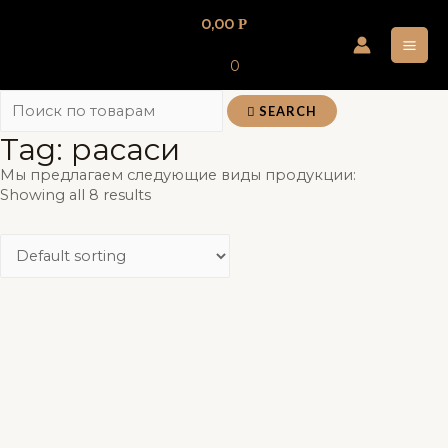
Перейти
0,00
Р
к
MA
содержимому
0
ME
SEARCH
Tag: расаси
Мы предлагаем следующие виды продукции:
Showing all 8 results