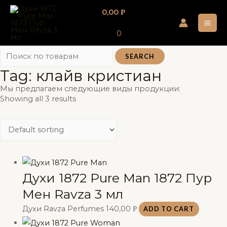
Перейти
0,00
Р
к
MA
содержимому
0
ME
SEARCH
Tag: клайв кристиан
Мы предлагаем следующие виды продукции:
Showing all 3 results
Духи 1872 Pure Man 1872 Пур
Мен Ravza 3 мл
Духи Ravza Perfumes
140,00
Р
ADD TO CART