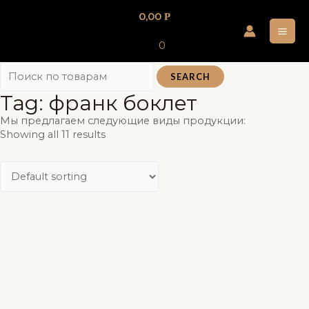
Перейти
0,00
Р
к
MA
содержимому
0
ME
SEARCH
Tag: франк боклет
Мы предлагаем следующие виды продукции:
Showing all 11 results