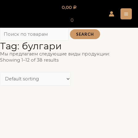
Перейти
0,00
Р
к
MA
содержимому
0
ME
SEARCH
Tag: булгари
Мы предлагаем следующие виды продукции:
Showing 1–12 of 38 results