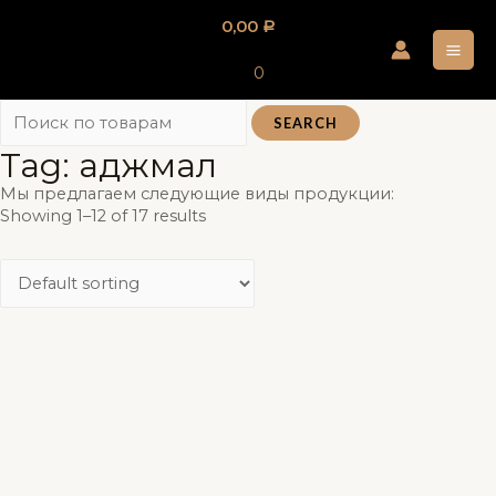
Перейти
0,00
Р
к
MA
содержимому
0
ME
SEARCH
Tag: аджмал
Мы предлагаем следующие виды продукции:
Showing 1–12 of 17 results